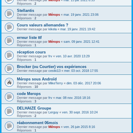
Dernier message par
Mérops
«
mar. 13 juil. 2021 8:33
Réponses :
2
Stellantis
Dernier message par
Mérops
«
mar. 19 janv. 2021 23:06
Réponses :
2
Cours valeurs allemandes ?
Dernier message par
kikela
«
mar. 19 janv. 2021 19:42
erreur liste ttf
Dernier message par
Mérops
«
sam. 09 janv. 2021 12:41
Réponses :
1
réception cours
Dernier message par
frv
«
ven. 10 avr. 2020 13:29
Réponses :
1
Brocker (ou Courtier) vos expériences
Dernier message par
cestki13
«
mer. 03 oct. 2018 17:55
Mérops sous Androïd
Dernier message par
MikeTerry
«
dim. 03 déc. 2017 20:06
Réponses :
10
code Merops
Dernier message par
frv
«
mar. 08 nov. 2016 18:16
Réponses :
3
DELHAIZE Groupe
Dernier message par
Lerguy
«
ven. 30 sept. 2016 10:24
Réponses :
2
réabonnement 06mois
Dernier message par
Mérops
«
ven. 26 juin 2015 8:16
Réponses :
1