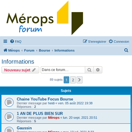
FAQ
S’enregistrer
Connexion
R
Mérops
Forum
Bourse
Informations
e
Informations
c
Rechercher
Recherche avanc
Nouveau sujet
h
e
1
2
Suivante
89 sujets
r
Sujets
c
Chaine YouTube Focus Bourse
h
Dernier message par
heidi
«
ven. 05 août 2022 19:38
Réponses :
2
e
1 AN DE PLUS BIEN SUR
r
Dernier message par
Mérops
«
lun. 20 sept. 2021 20:51
Réponses :
5
Gaussin