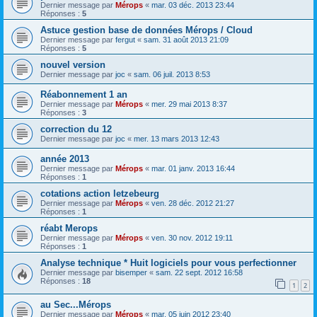
Dernier message par
Mérops
«
mar. 03 déc. 2013 23:44
Réponses :
5
Astuce gestion base de données Mérops / Cloud
Dernier message par
fergut
«
sam. 31 août 2013 21:09
Réponses :
5
nouvel version
Dernier message par
joc
«
sam. 06 juil. 2013 8:53
Réabonnement 1 an
Dernier message par
Mérops
«
mer. 29 mai 2013 8:37
Réponses :
3
correction du 12
Dernier message par
joc
«
mer. 13 mars 2013 12:43
année 2013
Dernier message par
Mérops
«
mar. 01 janv. 2013 16:44
Réponses :
1
cotations action letzebeurg
Dernier message par
Mérops
«
ven. 28 déc. 2012 21:27
Réponses :
1
réabt Merops
Dernier message par
Mérops
«
ven. 30 nov. 2012 19:11
Réponses :
1
Analyse technique * Huit logiciels pour vous perfectionner
Dernier message par
bisemper
«
sam. 22 sept. 2012 16:58
Réponses :
18
1
2
au Sec...Mérops
Dernier message par
Mérops
«
mar. 05 juin 2012 23:40