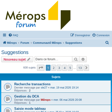
FAQ
S’enregistrer
Connexion
R
Mérops
Forum
Communauté Mérops
Suggestions
e
Suggestions
c
Rechercher
Recherche avanc
Nouveau sujet
h
e
Page
1
sur
13
1
2
3
4
5
13
Suivante
608 sujets
…
r
Sujets
c
Recherche transactions
h
Dernier message par
sle27
«
mar. 19 mai 2026 19:14
Réponses :
2
e
Gestion du DCA
r
Dernier message par
Mérops
«
mer. 06 mai 2026 20:08
Réponses :
1
Saisie mode tableau