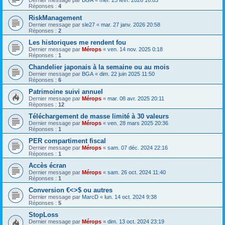
Dernier message par
BGA
«
mer. 25 févr. 2026 16:03
Réponses :
4
RiskManagement
Dernier message par
sle27
«
mar. 27 janv. 2026 20:58
Réponses :
2
Les historiques me rendent fou
Dernier message par
Mérops
«
ven. 14 nov. 2025 0:18
Réponses :
1
Chandelier japonais à la semaine ou au mois
Dernier message par
BGA
«
dim. 22 juin 2025 11:50
Réponses :
6
Patrimoine suivi annuel
Dernier message par
Mérops
«
mar. 08 avr. 2025 20:11
Réponses :
12
Téléchargement de masse limité à 30 valeurs
Dernier message par
Mérops
«
ven. 28 mars 2025 20:36
Réponses :
1
PER compartiment fiscal
Dernier message par
Mérops
«
sam. 07 déc. 2024 22:16
Réponses :
1
Accès écran
Dernier message par
Mérops
«
sam. 26 oct. 2024 11:40
Réponses :
1
Conversion €<>$ ou autres
Dernier message par
MarcD
«
lun. 14 oct. 2024 9:38
Réponses :
5
StopLoss
Dernier message par
Mérops
«
dim. 13 oct. 2024 23:19