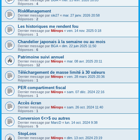
Dernier message par
BGA
«
mer. 25 févr. 2026 16:03
Réponses :
4
RiskManagement
Dernier message par
sle27
«
mar. 27 janv. 2026 20:58
Réponses :
2
Les historiques me rendent fou
Dernier message par
Mérops
«
ven. 14 nov. 2025 0:18
Réponses :
1
Chandelier japonais à la semaine ou au mois
Dernier message par
BGA
«
dim. 22 juin 2025 11:50
Réponses :
6
Patrimoine suivi annuel
Dernier message par
Mérops
«
mar. 08 avr. 2025 20:11
Réponses :
12
Téléchargement de masse limité à 30 valeurs
Dernier message par
Mérops
«
ven. 28 mars 2025 20:36
Réponses :
1
PER compartiment fiscal
Dernier message par
Mérops
«
sam. 07 déc. 2024 22:16
Réponses :
1
Accès écran
Dernier message par
Mérops
«
sam. 26 oct. 2024 11:40
Réponses :
1
Conversion €<>$ ou autres
Dernier message par
MarcD
«
lun. 14 oct. 2024 9:38
Réponses :
5
StopLoss
Dernier message par
Mérops
«
dim. 13 oct. 2024 23:19