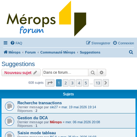
FAQ
S’enregistrer
Connexion
R
Mérops
Forum
Communauté Mérops
Suggestions
e
Suggestions
c
Rechercher
Recherche avanc
Nouveau sujet
h
e
Page
1
sur
13
1
2
3
4
5
13
Suivante
608 sujets
…
r
Sujets
c
Recherche transactions
h
Dernier message par
sle27
«
mar. 19 mai 2026 19:14
Réponses :
2
e
Gestion du DCA
r
Dernier message par
Mérops
«
mer. 06 mai 2026 20:08
Réponses :
1
Saisie mode tableau