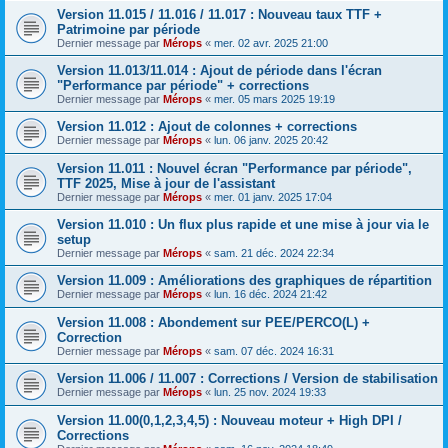
Version 11.015 / 11.016 / 11.017 : Nouveau taux TTF +
Patrimoine par période
Dernier message par
Mérops
«
mer. 02 avr. 2025 21:00
Version 11.013/11.014 : Ajout de période dans l'écran
"Performance par période" + corrections
Dernier message par
Mérops
«
mer. 05 mars 2025 19:19
Version 11.012 : Ajout de colonnes + corrections
Dernier message par
Mérops
«
lun. 06 janv. 2025 20:42
Version 11.011 : Nouvel écran "Performance par période",
TTF 2025, Mise à jour de l'assistant
Dernier message par
Mérops
«
mer. 01 janv. 2025 17:04
Version 11.010 : Un flux plus rapide et une mise à jour via le
setup
Dernier message par
Mérops
«
sam. 21 déc. 2024 22:34
Version 11.009 : Améliorations des graphiques de répartition
Dernier message par
Mérops
«
lun. 16 déc. 2024 21:42
Version 11.008 : Abondement sur PEE/PERCO(L) +
Correction
Dernier message par
Mérops
«
sam. 07 déc. 2024 16:31
Version 11.006 / 11.007 : Corrections / Version de stabilisation
Dernier message par
Mérops
«
lun. 25 nov. 2024 19:33
Version 11.00(0,1,2,3,4,5) : Nouveau moteur + High DPI /
Corrections