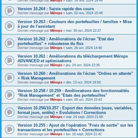
Dernier message par
Mérops
«
sam. 16 nov. 2024 18:49
Version 10.264 : Saisie rapide des cours
Dernier message par
Mérops
«
sam. 02 nov. 2024 15:48
Version 10.263 : Couleurs des portefeuilles / familles + Mise
à jour de l'assistant
Dernier message par
Mérops
«
mer. 30 oct. 2024 22:27
Version 10.262 : Améliorations de l'écran "Etat des
portefeuilles" + robustesse du flux
Dernier message par
Mérops
«
sam. 26 oct. 2024 14:40
Version 10.261 : Améliorations du téléchargement Mérops
ADVANCED et optimisations
Dernier message par
Mérops
«
jeu. 24 oct. 2024 22:35
Version 10.260 : Améliorations de l'écran "Ordres en attente"
+ Risk Management
Dernier message par
Mérops
«
dim. 13 oct. 2024 16:50
Version 10.258 / 10.259 : Améliorations des fonctionnalités
"Risk Management" et "Etats des portefeuilles"
Dernier message par
Mérops
«
sam. 05 oct. 2024 23:43
Version 10.256/10.257 : Export des données (vues, variables,
format json, entête) + Evolutions / Corrections
Dernier message par
Mérops
«
mar. 24 sept. 2024 21:58
Version 10.255 : Ajout de l'opération "Frais de sortie" sur les
transactions et les portefeuilles + Corrections
Dernier message par
Mérops
«
lun. 16 sept. 2024 21:42