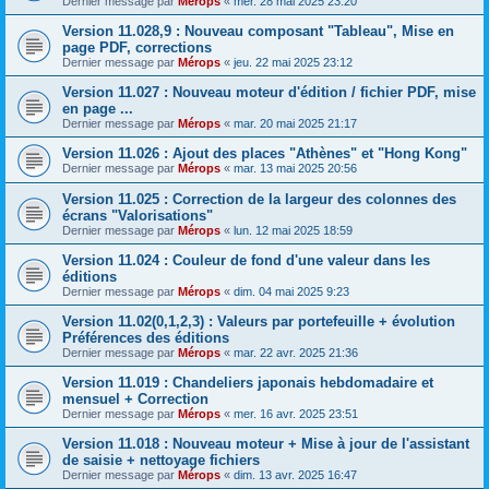
Dernier message par
Mérops
«
mer. 28 mai 2025 23:20
Version 11.028,9 : Nouveau composant "Tableau", Mise en
page PDF, corrections
Dernier message par
Mérops
«
jeu. 22 mai 2025 23:12
Version 11.027 : Nouveau moteur d'édition / fichier PDF, mise
en page ...
Dernier message par
Mérops
«
mar. 20 mai 2025 21:17
Version 11.026 : Ajout des places "Athènes" et "Hong Kong"
Dernier message par
Mérops
«
mar. 13 mai 2025 20:56
Version 11.025 : Correction de la largeur des colonnes des
écrans "Valorisations"
Dernier message par
Mérops
«
lun. 12 mai 2025 18:59
Version 11.024 : Couleur de fond d'une valeur dans les
éditions
Dernier message par
Mérops
«
dim. 04 mai 2025 9:23
Version 11.02(0,1,2,3) : Valeurs par portefeuille + évolution
Préférences des éditions
Dernier message par
Mérops
«
mar. 22 avr. 2025 21:36
Version 11.019 : Chandeliers japonais hebdomadaire et
mensuel + Correction
Dernier message par
Mérops
«
mer. 16 avr. 2025 23:51
Version 11.018 : Nouveau moteur + Mise à jour de l'assistant
de saisie + nettoyage fichiers
Dernier message par
Mérops
«
dim. 13 avr. 2025 16:47