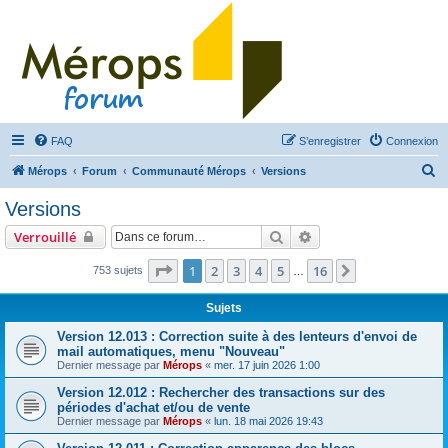
FAQ
S’enregistrer
Connexion
R
Mérops
Forum
Communauté Mérops
Versions
e
Versions
c
Rechercher
Recherche avancée
Verrouillé
h
e
Page
1
sur
16
1
2
3
4
5
16
Suivante
753 sujets
…
r
Sujets
c
Version 12.013 : Correction suite à des lenteurs d'envoi de
h
mail automatiques, menu "Nouveau"
e
Dernier message par
Mérops
«
mer. 17 juin 2026 1:00
r
Version 12.012 : Rechercher des transactions sur des
périodes d'achat et/ou de vente
Dernier message par
Mérops
«
lun. 18 mai 2026 19:43