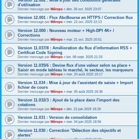
Version 12.002 : Mise à jour des conditions générales
d'utilisation
Dernier message par
Mérops
«
dim. 26 oct. 2025 23:07
Version 12.001 : Flux AbcBourse en HTTPS / Correction flux
Dernier message par
Mérops
«
mer. 22 oct. 2025 22:13
Version 12.000 : Nouveau moteur + High-DPI 4K+ /
Corrections
Dernier message par
Mérops
«
mar. 21 oct. 2025 20:51
Version 11.037/8 : Amélioration du flux d'information RSS +
Certificat Code Signing
Dernier message par
Mérops
«
lun. 08 sept. 2025 21:33
Version 11.035/6 : Devise flux d'une valeur selon sa place +
Saisir en mode tableau le marché, le secteur, les marqueurs
Dernier message par
Mérops
«
mer. 20 août 2025 19:17
Version 11.034 : Mise à jour de l'assistant de saisie + Import
fichier de cours
Dernier message par
Mérops
«
mar. 05 août 2025 18:36
Version 11.032/3 : Ajout de la place dans l'import des
cotations
Dernier message par
Mérops
«
dim. 22 juin 2025 18:26
Version 11.031 : Version de consolidation
Dernier message par
Mérops
«
mer. 04 juin 2025 18:56
Version 11.030 : Correction "Détection des objectifs et
alertes"