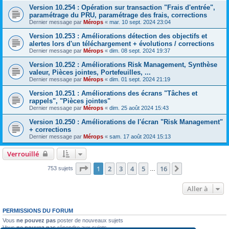
Version 10.254 : Opération sur transaction "Frais d'entrée",
paramétrage du PRU, paramétrage des frais, corrections
Dernier message par
Mérops
«
mar. 10 sept. 2024 23:04
Version 10.253 : Améliorations détection des objectifs et
alertes lors d'un téléchargement + évolutions / corrections
Dernier message par
Mérops
«
dim. 08 sept. 2024 19:37
Version 10.252 : Améliorations Risk Management, Synthèse
valeur, Pièces jointes, Portefeuilles, ...
Dernier message par
Mérops
«
dim. 01 sept. 2024 21:19
Version 10.251 : Améliorations des écrans "Tâches et
rappels", "Pièces jointes"
Dernier message par
Mérops
«
dim. 25 août 2024 15:43
Version 10.250 : Améliorations de l'écran "Risk Management"
+ corrections
Dernier message par
Mérops
«
sam. 17 août 2024 15:13
Verrouillé
Page
1
sur
16
1
2
3
4
5
16
Suivante
753 sujets
…
Aller à
PERMISSIONS DU FORUM
Vous
ne pouvez pas
poster de nouveaux sujets
Vous
ne pouvez pas
répondre aux sujets