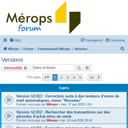
FAQ
S’enregistrer
Connexion
R
Mérops
Forum
Communauté Mérops
Versions
e
Versions
c
Rechercher
Recherche avancée
Verrouillé
h
e
Page
1
sur
16
1
2
3
4
5
16
Suivante
753 sujets
…
r
Sujets
c
Version 12.013 : Correction suite à des lenteurs d'envoi de
h
mail automatiques, menu "Nouveau"
e
Dernier message par
Mérops
«
mer. 17 juin 2026 1:00
r
Version 12.012 : Rechercher des transactions sur des
périodes d'achat et/ou de vente
Dernier message par
Mérops
«
lun. 18 mai 2026 19:43