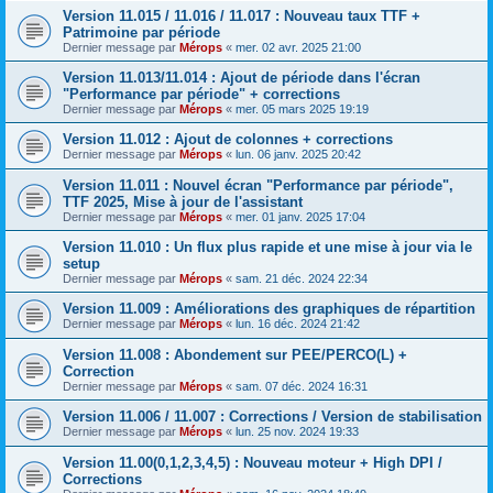
Version 11.015 / 11.016 / 11.017 : Nouveau taux TTF +
Patrimoine par période
Dernier message par
Mérops
«
mer. 02 avr. 2025 21:00
Version 11.013/11.014 : Ajout de période dans l'écran
"Performance par période" + corrections
Dernier message par
Mérops
«
mer. 05 mars 2025 19:19
Version 11.012 : Ajout de colonnes + corrections
Dernier message par
Mérops
«
lun. 06 janv. 2025 20:42
Version 11.011 : Nouvel écran "Performance par période",
TTF 2025, Mise à jour de l'assistant
Dernier message par
Mérops
«
mer. 01 janv. 2025 17:04
Version 11.010 : Un flux plus rapide et une mise à jour via le
setup
Dernier message par
Mérops
«
sam. 21 déc. 2024 22:34
Version 11.009 : Améliorations des graphiques de répartition
Dernier message par
Mérops
«
lun. 16 déc. 2024 21:42
Version 11.008 : Abondement sur PEE/PERCO(L) +
Correction
Dernier message par
Mérops
«
sam. 07 déc. 2024 16:31
Version 11.006 / 11.007 : Corrections / Version de stabilisation
Dernier message par
Mérops
«
lun. 25 nov. 2024 19:33
Version 11.00(0,1,2,3,4,5) : Nouveau moteur + High DPI /
Corrections