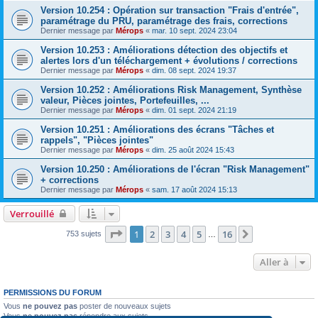
Version 10.254 : Opération sur transaction "Frais d'entrée",
paramétrage du PRU, paramétrage des frais, corrections
Dernier message par
Mérops
«
mar. 10 sept. 2024 23:04
Version 10.253 : Améliorations détection des objectifs et
alertes lors d'un téléchargement + évolutions / corrections
Dernier message par
Mérops
«
dim. 08 sept. 2024 19:37
Version 10.252 : Améliorations Risk Management, Synthèse
valeur, Pièces jointes, Portefeuilles, ...
Dernier message par
Mérops
«
dim. 01 sept. 2024 21:19
Version 10.251 : Améliorations des écrans "Tâches et
rappels", "Pièces jointes"
Dernier message par
Mérops
«
dim. 25 août 2024 15:43
Version 10.250 : Améliorations de l'écran "Risk Management"
+ corrections
Dernier message par
Mérops
«
sam. 17 août 2024 15:13
Verrouillé
Page
1
sur
16
1
2
3
4
5
16
Suivante
753 sujets
…
Aller à
PERMISSIONS DU FORUM
Vous
ne pouvez pas
poster de nouveaux sujets
Vous
ne pouvez pas
répondre aux sujets