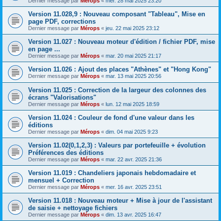
Dernier message par
Mérops
«
mer. 28 mai 2025 23:20
Version 11.028,9 : Nouveau composant "Tableau", Mise en
page PDF, corrections
Dernier message par
Mérops
«
jeu. 22 mai 2025 23:12
Version 11.027 : Nouveau moteur d'édition / fichier PDF, mise
en page ...
Dernier message par
Mérops
«
mar. 20 mai 2025 21:17
Version 11.026 : Ajout des places "Athènes" et "Hong Kong"
Dernier message par
Mérops
«
mar. 13 mai 2025 20:56
Version 11.025 : Correction de la largeur des colonnes des
écrans "Valorisations"
Dernier message par
Mérops
«
lun. 12 mai 2025 18:59
Version 11.024 : Couleur de fond d'une valeur dans les
éditions
Dernier message par
Mérops
«
dim. 04 mai 2025 9:23
Version 11.02(0,1,2,3) : Valeurs par portefeuille + évolution
Préférences des éditions
Dernier message par
Mérops
«
mar. 22 avr. 2025 21:36
Version 11.019 : Chandeliers japonais hebdomadaire et
mensuel + Correction
Dernier message par
Mérops
«
mer. 16 avr. 2025 23:51
Version 11.018 : Nouveau moteur + Mise à jour de l'assistant
de saisie + nettoyage fichiers
Dernier message par
Mérops
«
dim. 13 avr. 2025 16:47