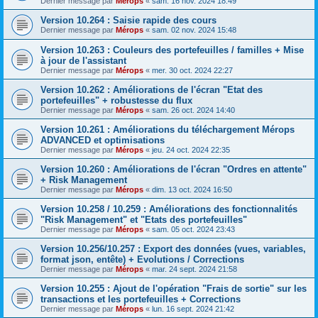
Dernier message par
Mérops
«
sam. 16 nov. 2024 18:49
Version 10.264 : Saisie rapide des cours
Dernier message par
Mérops
«
sam. 02 nov. 2024 15:48
Version 10.263 : Couleurs des portefeuilles / familles + Mise
à jour de l'assistant
Dernier message par
Mérops
«
mer. 30 oct. 2024 22:27
Version 10.262 : Améliorations de l'écran "Etat des
portefeuilles" + robustesse du flux
Dernier message par
Mérops
«
sam. 26 oct. 2024 14:40
Version 10.261 : Améliorations du téléchargement Mérops
ADVANCED et optimisations
Dernier message par
Mérops
«
jeu. 24 oct. 2024 22:35
Version 10.260 : Améliorations de l'écran "Ordres en attente"
+ Risk Management
Dernier message par
Mérops
«
dim. 13 oct. 2024 16:50
Version 10.258 / 10.259 : Améliorations des fonctionnalités
"Risk Management" et "Etats des portefeuilles"
Dernier message par
Mérops
«
sam. 05 oct. 2024 23:43
Version 10.256/10.257 : Export des données (vues, variables,
format json, entête) + Evolutions / Corrections
Dernier message par
Mérops
«
mar. 24 sept. 2024 21:58
Version 10.255 : Ajout de l'opération "Frais de sortie" sur les
transactions et les portefeuilles + Corrections
Dernier message par
Mérops
«
lun. 16 sept. 2024 21:42