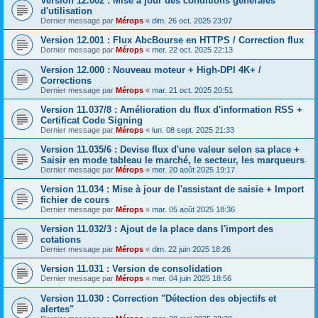
Version 12.002 : Mise à jour des conditions générales
d'utilisation
Dernier message par
Mérops
«
dim. 26 oct. 2025 23:07
Version 12.001 : Flux AbcBourse en HTTPS / Correction flux
Dernier message par
Mérops
«
mer. 22 oct. 2025 22:13
Version 12.000 : Nouveau moteur + High-DPI 4K+ /
Corrections
Dernier message par
Mérops
«
mar. 21 oct. 2025 20:51
Version 11.037/8 : Amélioration du flux d'information RSS +
Certificat Code Signing
Dernier message par
Mérops
«
lun. 08 sept. 2025 21:33
Version 11.035/6 : Devise flux d'une valeur selon sa place +
Saisir en mode tableau le marché, le secteur, les marqueurs
Dernier message par
Mérops
«
mer. 20 août 2025 19:17
Version 11.034 : Mise à jour de l'assistant de saisie + Import
fichier de cours
Dernier message par
Mérops
«
mar. 05 août 2025 18:36
Version 11.032/3 : Ajout de la place dans l'import des
cotations
Dernier message par
Mérops
«
dim. 22 juin 2025 18:26
Version 11.031 : Version de consolidation
Dernier message par
Mérops
«
mer. 04 juin 2025 18:56
Version 11.030 : Correction "Détection des objectifs et
alertes"