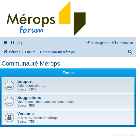
FAQ
S’enregistrer
Connexion
R
Mérops
Forum
Communauté Mérops
e
Communauté Mérops
c
Forum
h
e
Support
Aide, anomalies, ...
r
Sujets :
1943
c
Suggestions
Vos bonnes idées sont les bienvenues
h
Sujets :
608
e
Versions
r
Suivre l'évolution de Mérops
Sujets :
753