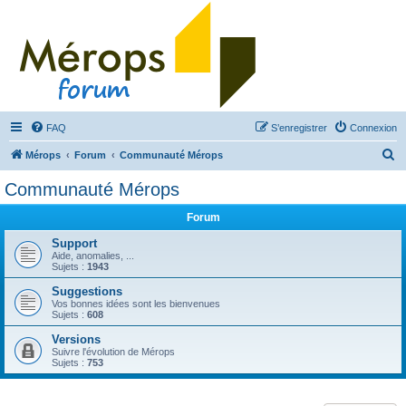
FAQ
S’enregistrer
Connexion
R
Mérops
Forum
Communauté Mérops
e
Communauté Mérops
c
Forum
h
e
Support
Aide, anomalies, ...
r
Sujets :
1943
c
Suggestions
Vos bonnes idées sont les bienvenues
h
Sujets :
608
e
Versions
r
Suivre l'évolution de Mérops
Sujets :
753