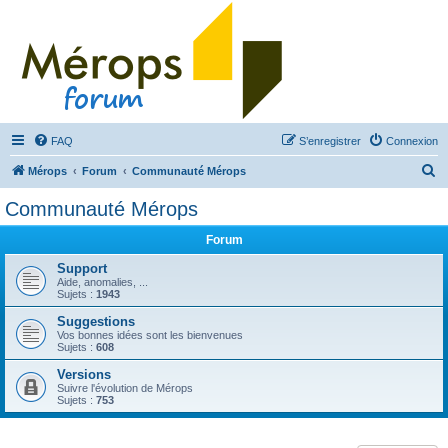
FAQ
S’enregistrer
Connexion
R
Mérops
Forum
Communauté Mérops
e
Communauté Mérops
c
Forum
h
e
Support
Aide, anomalies, ...
r
Sujets :
1943
c
Suggestions
Vos bonnes idées sont les bienvenues
h
Sujets :
608
e
Versions
r
Suivre l'évolution de Mérops
Sujets :
753