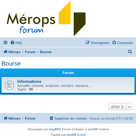
FAQ
S’enregistrer
Connexion
R
Mérops
Forum
Bourse
e
Bourse
c
Forum
h
e
Informations
Actualité, conseils, analyses, courtiers, banques, ...
r
Sujets :
89
c
h
Aller à
e
r
Mérops
Forum
Supprimer les cookies
Heures au format
UTC+02:00
Développé par
phpBB
® Forum Software © phpBB Limited
Traduit par
phpBB-fr.com