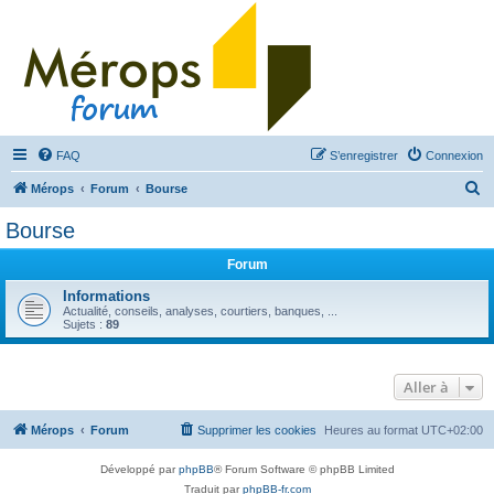
FAQ
S’enregistrer
Connexion
R
Mérops
Forum
Bourse
e
Bourse
c
Forum
h
e
Informations
Actualité, conseils, analyses, courtiers, banques, ...
r
Sujets :
89
c
h
Aller à
e
r
Mérops
Forum
Supprimer les cookies
Heures au format
UTC+02:00
Développé par
phpBB
® Forum Software © phpBB Limited
Traduit par
phpBB-fr.com