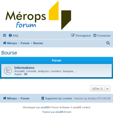
FAQ
S’enregistrer
Connexion
R
Mérops
Forum
Bourse
e
Bourse
c
Forum
h
e
Informations
Actualité, conseils, analyses, courtiers, banques, ...
r
Sujets :
89
c
h
Aller à
e
r
Mérops
Forum
Supprimer les cookies
Heures au format
UTC+02:00
Développé par
phpBB
® Forum Software © phpBB Limited
Traduit par
phpBB-fr.com