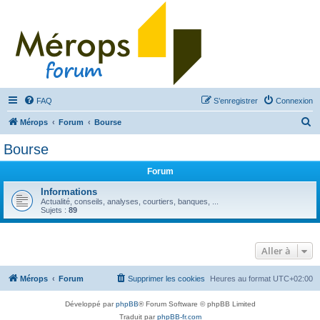
FAQ
S’enregistrer
Connexion
R
Mérops
Forum
Bourse
e
Bourse
c
Forum
h
e
Informations
Actualité, conseils, analyses, courtiers, banques, ...
r
Sujets :
89
c
h
Aller à
e
r
Mérops
Forum
Supprimer les cookies
Heures au format
UTC+02:00
Développé par
phpBB
® Forum Software © phpBB Limited
Traduit par
phpBB-fr.com