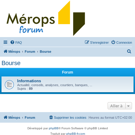
FAQ
S’enregistrer
Connexion
R
Mérops
Forum
Bourse
e
Bourse
c
Forum
h
e
Informations
Actualité, conseils, analyses, courtiers, banques, ...
r
Sujets :
89
c
h
Aller à
e
r
Mérops
Forum
Supprimer les cookies
Heures au format
UTC+02:00
Développé par
phpBB
® Forum Software © phpBB Limited
Traduit par
phpBB-fr.com