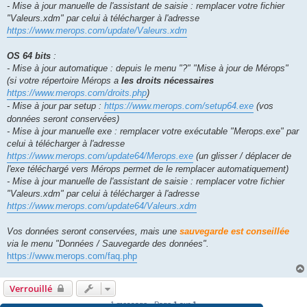
- Mise à jour manuelle de l'assistant de saisie : remplacer votre fichier
"Valeurs.xdm" par celui à télécharger à l'adresse
https://www.merops.com/update/Valeurs.xdm
OS 64 bits
:
- Mise à jour automatique : depuis le menu "?" "Mise à jour de Mérops"
(si votre répertoire Mérops a
les droits nécessaires
https://www.merops.com/droits.php
)
- Mise à jour par setup :
https://www.merops.com/setup64.exe
(vos
données seront conservées)
- Mise à jour manuelle exe : remplacer votre exécutable "Merops.exe" par
celui à télécharger à l'adresse
https://www.merops.com/update64/Merops.exe
(un glisser / déplacer de
l'exe téléchargé vers Mérops permet de le remplacer automatiquement)
- Mise à jour manuelle de l'assistant de saisie : remplacer votre fichier
"Valeurs.xdm" par celui à télécharger à l'adresse
https://www.merops.com/update64/Valeurs.xdm
Vos données seront conservées, mais une
sauvegarde est conseillée
via le menu "Données / Sauvegarde des données".
https://www.merops.com/faq.php
Verrouillé
1 message • Page
1
sur
1