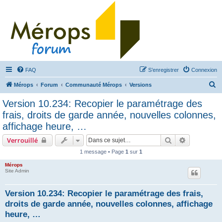
FAQ
S’enregistrer
Connexion
R
Mérops
Forum
Communauté Mérops
Versions
e
Version 10.234: Recopier le paramétrage des
c
frais, droits de garde année, nouvelles colonnes,
h
affichage heure, …
e
Rechercher
Recherche 
Verrouillé
r
1 message • Page
1
sur
1
c
Mérops
h
Site Admin
e
r
Version 10.234: Recopier le paramétrage des frais,
droits de garde année, nouvelles colonnes, affichage
heure, …