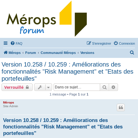
FAQ
S’enregistrer
Connexion
R
Mérops
Forum
Communauté Mérops
Versions
e
Version 10.258 / 10.259 : Améliorations des
c
fonctionnalités "Risk Management" et "Etats des
h
portefeuilles"
e
Rechercher
Recherche 
Verrouillé
r
1 message • Page
1
sur
1
c
Mérops
h
Site Admin
e
r
Version 10.258 / 10.259 : Améliorations des
fonctionnalités "Risk Management" et "Etats des
portefeuilles"