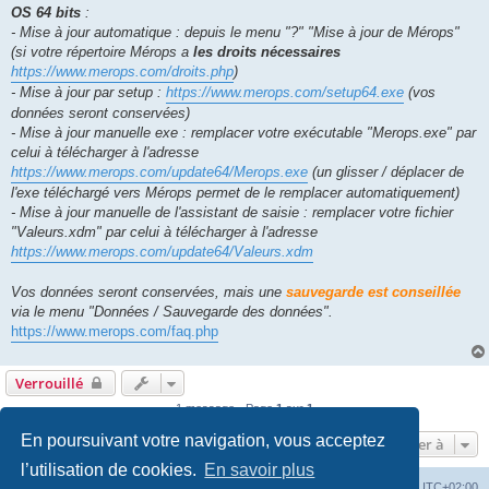
OS 64 bits
:
- Mise à jour automatique : depuis le menu "?" "Mise à jour de Mérops"
(si votre répertoire Mérops a
les droits nécessaires
https://www.merops.com/droits.php
)
- Mise à jour par setup :
https://www.merops.com/setup64.exe
(vos
données seront conservées)
- Mise à jour manuelle exe : remplacer votre exécutable "Merops.exe" par
celui à télécharger à l'adresse
https://www.merops.com/update64/Merops.exe
(un glisser / déplacer de
l'exe téléchargé vers Mérops permet de le remplacer automatiquement)
- Mise à jour manuelle de l'assistant de saisie : remplacer votre fichier
"Valeurs.xdm" par celui à télécharger à l'adresse
https://www.merops.com/update64/Valeurs.xdm
Vos données seront conservées, mais une
sauvegarde est conseillée
via le menu "Données / Sauvegarde des données".
https://www.merops.com/faq.php
Verrouillé
1 message • Page
1
sur
1
En poursuivant votre navigation, vous acceptez
Aller à
l’utilisation de cookies.
En savoir plus
Mérops
Forum
Supprimer les cookies
Heures au format
UTC+02:00