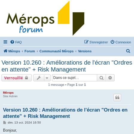
FAQ
S’enregistrer
Connexion
R
Mérops
Forum
Communauté Mérops
Versions
e
Version 10.260 : Améliorations de l'écran "Ordres
c
en attente" + Risk Management
h
Rechercher
Recherche 
Verrouillé
e
1 message • Page
1
sur
1
r
Mérops
c
Site Admin
h
e
Version 10.260 : Améliorations de l'écran "Ordres en
attente" + Risk Management
r
M
dim. 13 oct. 2024 16:50
e
s
Bonjour,
s