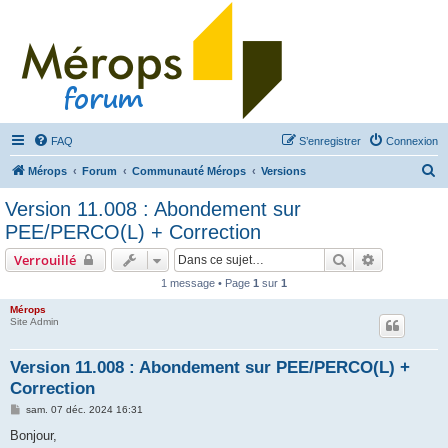
FAQ
S’enregistrer
Connexion
R
Mérops
Forum
Communauté Mérops
Versions
e
Version 11.008 : Abondement sur
c
PEE/PERCO(L) + Correction
h
Rechercher
Recherche 
Verrouillé
e
1 message • Page
1
sur
1
r
Mérops
c
Site Admin
h
e
Version 11.008 : Abondement sur PEE/PERCO(L) +
Correction
r
M
sam. 07 déc. 2024 16:31
e
s
Bonjour,
s