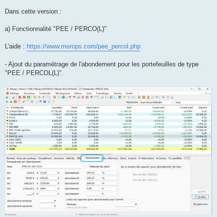
a
g
Dans cette version :
e
a) Fonctionnalité "PEE / PERCO(L)"
L'aide :
https://www.merops.com/pee_percol.php
- Ajout du paramétrage de l'abondement pour les portefeuilles de type
"PEE / PERCOL(L)".