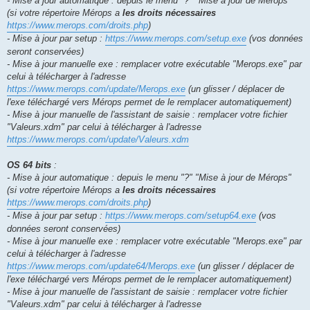
- Mise à jour automatique : depuis le menu "?" "Mise à jour de Mérops"
(si votre répertoire Mérops a
les droits nécessaires
https://www.merops.com/droits.php
)
- Mise à jour par setup :
https://www.merops.com/setup.exe
(vos données
seront conservées)
- Mise à jour manuelle exe : remplacer votre exécutable "Merops.exe" par
celui à télécharger à l'adresse
https://www.merops.com/update/Merops.exe
(un glisser / déplacer de
l'exe téléchargé vers Mérops permet de le remplacer automatiquement)
- Mise à jour manuelle de l'assistant de saisie : remplacer votre fichier
"Valeurs.xdm" par celui à télécharger à l'adresse
https://www.merops.com/update/Valeurs.xdm
OS 64 bits
:
- Mise à jour automatique : depuis le menu "?" "Mise à jour de Mérops"
(si votre répertoire Mérops a
les droits nécessaires
https://www.merops.com/droits.php
)
- Mise à jour par setup :
https://www.merops.com/setup64.exe
(vos
données seront conservées)
- Mise à jour manuelle exe : remplacer votre exécutable "Merops.exe" par
celui à télécharger à l'adresse
https://www.merops.com/update64/Merops.exe
(un glisser / déplacer de
l'exe téléchargé vers Mérops permet de le remplacer automatiquement)
- Mise à jour manuelle de l'assistant de saisie : remplacer votre fichier
"Valeurs.xdm" par celui à télécharger à l'adresse