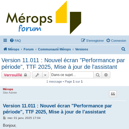
FAQ
S’enregistrer
Connexion
R
Mérops
Forum
Communauté Mérops
Versions
e
Version 11.011 : Nouvel écran "Performance par
c
période", TTF 2025, Mise à jour de l'assistant
h
Rechercher
Recherche 
Verrouillé
e
1 message • Page
1
sur
1
r
Mérops
c
Site Admin
h
e
Version 11.011 : Nouvel écran "Performance par
période", TTF 2025, Mise à jour de l'assistant
r
M
mer. 01 janv. 2025 17:04
e
s
Bonjour,
s