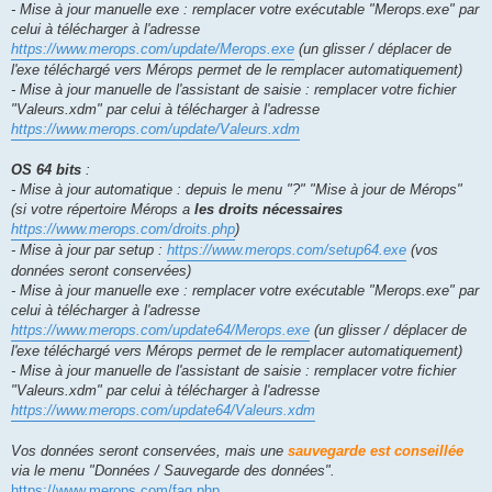
- Mise à jour manuelle exe : remplacer votre exécutable "Merops.exe" par
celui à télécharger à l'adresse
https://www.merops.com/update/Merops.exe
(un glisser / déplacer de
l'exe téléchargé vers Mérops permet de le remplacer automatiquement)
- Mise à jour manuelle de l'assistant de saisie : remplacer votre fichier
"Valeurs.xdm" par celui à télécharger à l'adresse
https://www.merops.com/update/Valeurs.xdm
OS 64 bits
:
- Mise à jour automatique : depuis le menu "?" "Mise à jour de Mérops"
(si votre répertoire Mérops a
les droits nécessaires
https://www.merops.com/droits.php
)
- Mise à jour par setup :
https://www.merops.com/setup64.exe
(vos
données seront conservées)
- Mise à jour manuelle exe : remplacer votre exécutable "Merops.exe" par
celui à télécharger à l'adresse
https://www.merops.com/update64/Merops.exe
(un glisser / déplacer de
l'exe téléchargé vers Mérops permet de le remplacer automatiquement)
- Mise à jour manuelle de l'assistant de saisie : remplacer votre fichier
"Valeurs.xdm" par celui à télécharger à l'adresse
https://www.merops.com/update64/Valeurs.xdm
Vos données seront conservées, mais une
sauvegarde est conseillée
via le menu "Données / Sauvegarde des données".
https://www.merops.com/faq.php