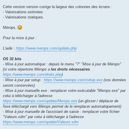
a
g
Cette version version corrige la largeur des colonnes des écrans :
e
- Valorisations estimées
- Valorisations statiques.
Mérops,
Pour la mise à jour :
L'aide :
https://www.merops.com/update.php
OS 32 bits
- Mise à jour automatique : depuis le menu "?" "Mise à jour de Mérops"
(si votre répertoire Mérops a
les droits nécessaires
https://www.merops.com/droits.php
)
- Mise à jour par setup :
https://www.merops.com/setup.exe
(vos données
seront conservées)
- Mise à jour manuelle exe : remplacer votre exécutable "Merops.exe" par
celui à télécharger à l'adresse
https://www.merops.com/update/Merops.exe
(un glisser / déplacer de
l'exe téléchargé vers Mérops permet de le remplacer automatiquement)
- Mise à jour manuelle de l'assistant de saisie : remplacer votre fichier
"Valeurs.xdm" par celui à télécharger à l'adresse
https://www.merops.com/update/Valeurs.xdm