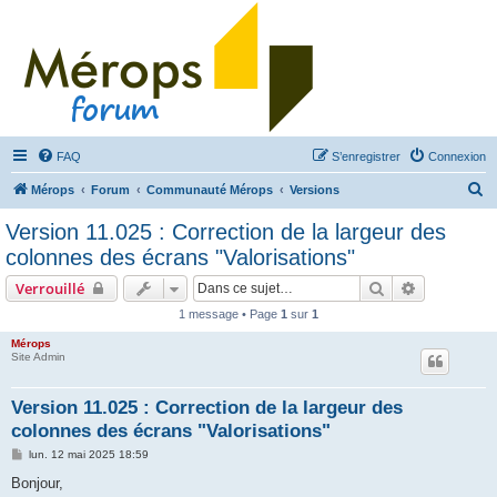
FAQ
S’enregistrer
Connexion
R
Mérops
Forum
Communauté Mérops
Versions
e
Version 11.025 : Correction de la largeur des
c
colonnes des écrans "Valorisations"
h
Rechercher
Recherche 
Verrouillé
e
1 message • Page
1
sur
1
r
Mérops
c
Site Admin
h
e
Version 11.025 : Correction de la largeur des
colonnes des écrans "Valorisations"
r
M
lun. 12 mai 2025 18:59
e
s
Bonjour,
s