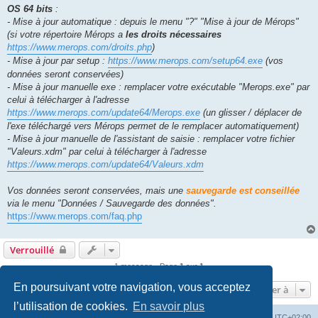
OS 64 bits
:
- Mise à jour automatique : depuis le menu "?" "Mise à jour de Mérops"
(si votre répertoire Mérops a
les droits nécessaires
https://www.merops.com/droits.php
)
- Mise à jour par setup :
https://www.merops.com/setup64.exe
(vos
données seront conservées)
- Mise à jour manuelle exe : remplacer votre exécutable "Merops.exe" par
celui à télécharger à l'adresse
https://www.merops.com/update64/Merops.exe
(un glisser / déplacer de
l'exe téléchargé vers Mérops permet de le remplacer automatiquement)
- Mise à jour manuelle de l'assistant de saisie : remplacer votre fichier
"Valeurs.xdm" par celui à télécharger à l'adresse
https://www.merops.com/update64/Valeurs.xdm
Vos données seront conservées, mais une
sauvegarde est conseillée
via le menu "Données / Sauvegarde des données".
https://www.merops.com/faq.php
Verrouillé
1 message • Page
1
sur
1
En poursuivant votre navigation, vous acceptez
Aller à
l’utilisation de cookies.
En savoir plus
Mérops
Forum
Supprimer les cookies
Heures au format
UTC+02:00