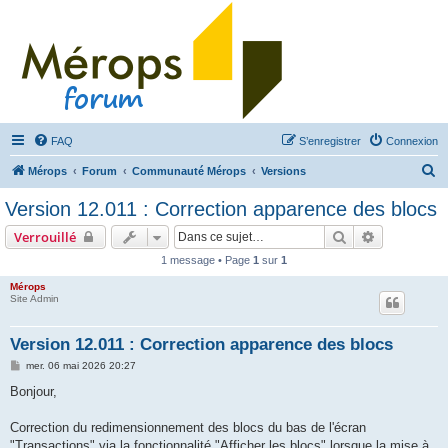
FAQ
S’enregistrer
Connexion
R
Mérops
Forum
Communauté Mérops
Versions
e
Version 12.011 : Correction apparence des blocs
c
Rechercher
Recherche 
Verrouillé
h
1 message • Page
1
sur
1
e
Mérops
r
Site Admin
c
h
Version 12.011 : Correction apparence des blocs
e
M
mer. 06 mai 2026 20:27
e
r
s
Bonjour,
s
a
g
Correction du redimensionnement des blocs du bas de l'écran
e
"Transactions" via la fonctionnalité "Afficher les blocs" lorsque la mise à