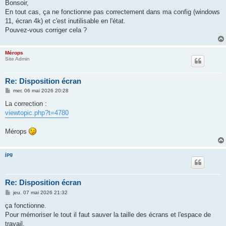
s
Bonsoir,
s
En tout cas, ça ne fonctionne pas correctement dans ma config (windows
a
g
11, écran 4k) et c'est inutilisable en l'état.
e
Pouvez-vous corriger cela ?
Mérops
Site Admin
Re: Disposition écran
M
mer. 06 mai 2026 20:28
e
s
La correction :
s
viewtopic.php?t=4780
a
g
e
Mérops
jpg
Re: Disposition écran
M
jeu. 07 mai 2026 21:32
e
s
ça fonctionne.
s
Pour mémoriser le tout il faut sauver la taille des écrans et l'espace de
a
g
travail.