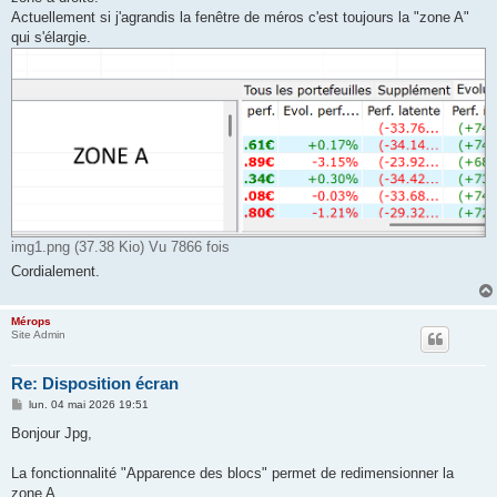
Actuellement si j'agrandis la fenêtre de méros c'est toujours la "zone A"
qui s'élargie.
img1.png (37.38 Kio) Vu 7866 fois
Cordialement.
Mérops
Site Admin
Re: Disposition écran
M
lun. 04 mai 2026 19:51
e
s
Bonjour Jpg,
s
a
g
La fonctionnalité "Apparence des blocs" permet de redimensionner la
e
zone A.