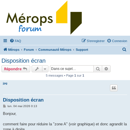
FAQ
S’enregistrer
Connexion
R
Mérops
Forum
Communauté Mérops
Support
e
Disposition écran
c
Rechercher
Recherche 
Répondre
h
5 messages • Page
1
sur
1
e
jpg
r
c
h
Disposition écran
e
M
lun. 04 mai 2026 0:13
e
r
s
Bonjour,
s
a
g
comment faire pour réduire la "zone A" (voir graphique) et donc agrandit la
e
zone à droite.