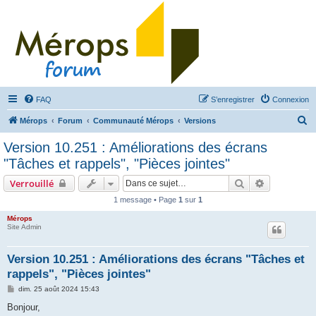
FAQ
S’enregistrer
Connexion
R
Mérops
Forum
Communauté Mérops
Versions
e
Version 10.251 : Améliorations des écrans
c
"Tâches et rappels", "Pièces jointes"
h
Rechercher
Recherche 
Verrouillé
e
1 message • Page
1
sur
1
r
Mérops
c
Site Admin
h
e
Version 10.251 : Améliorations des écrans "Tâches et
rappels", "Pièces jointes"
r
M
dim. 25 août 2024 15:43
e
s
Bonjour,
s