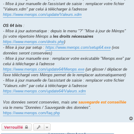
- Mise à jour manuelle de l'assistant de saisie : remplacer votre fichier
"Valeurs.xdm" par celui à télécharger à l'adresse
https://www.merops.com/update/Valeurs.xdm
OS 64 bits
:
- Mise à jour automatique : depuis le menu "?" "Mise à jour de Mérops"
(si votre répertoire Mérops a
les droits nécessaires
https://www.merops.com/droits.php
)
- Mise à jour par setup :
https://www.merops.com/setup64.exe
(vos
données seront conservées)
- Mise à jour manuelle exe : remplacer votre exécutable "Merops.exe" par
celui à télécharger à l'adresse
https://www.merops.com/update64/Merops.exe
(un glisser / déplacer de
l'exe téléchargé vers Mérops permet de le remplacer automatiquement)
- Mise à jour manuelle de l'assistant de saisie : remplacer votre fichier
"Valeurs.xdm" par celui à télécharger à l'adresse
https://www.merops.com/update64/Valeurs.xdm
Vos données seront conservées, mais une
sauvegarde est conseillée
via le menu "Données / Sauvegarde des données".
https://www.merops.com/faq.php
Verrouillé
1 message • Page
1
sur
1