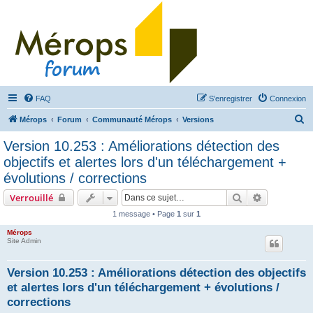
FAQ
S’enregistrer
Connexion
R
Mérops
Forum
Communauté Mérops
Versions
e
Version 10.253 : Améliorations détection des
c
objectifs et alertes lors d'un téléchargement +
h
évolutions / corrections
e
Rechercher
Recherche 
Verrouillé
r
1 message • Page
1
sur
1
c
Mérops
h
Site Admin
e
r
Version 10.253 : Améliorations détection des objectifs
et alertes lors d'un téléchargement + évolutions /
corrections