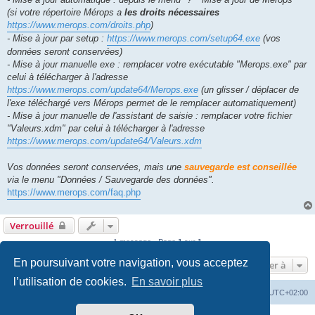
(si votre répertoire Mérops a
les droits nécessaires
https://www.merops.com/droits.php
)
- Mise à jour par setup :
https://www.merops.com/setup64.exe
(vos
données seront conservées)
- Mise à jour manuelle exe : remplacer votre exécutable "Merops.exe" par
celui à télécharger à l'adresse
https://www.merops.com/update64/Merops.exe
(un glisser / déplacer de
l'exe téléchargé vers Mérops permet de le remplacer automatiquement)
- Mise à jour manuelle de l'assistant de saisie : remplacer votre fichier
"Valeurs.xdm" par celui à télécharger à l'adresse
https://www.merops.com/update64/Valeurs.xdm
Vos données seront conservées, mais une
sauvegarde est conseillée
via le menu "Données / Sauvegarde des données".
https://www.merops.com/faq.php
Verrouillé
1 message • Page
1
sur
1
En poursuivant votre navigation, vous acceptez
Aller à
l’utilisation de cookies.
En savoir plus
Mérops
Forum
Supprimer les cookies
Heures au format
UTC+02:00