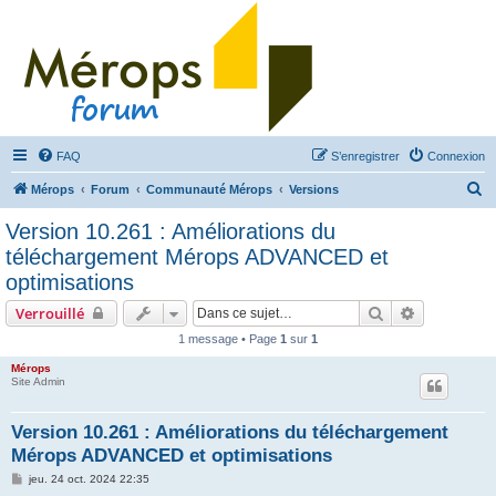
FAQ
S’enregistrer
Connexion
R
Mérops
Forum
Communauté Mérops
Versions
e
Version 10.261 : Améliorations du
c
téléchargement Mérops ADVANCED et
h
optimisations
e
Rechercher
Recherche 
Verrouillé
r
1 message • Page
1
sur
1
c
Mérops
h
Site Admin
e
r
Version 10.261 : Améliorations du téléchargement
Mérops ADVANCED et optimisations
M
jeu. 24 oct. 2024 22:35
e