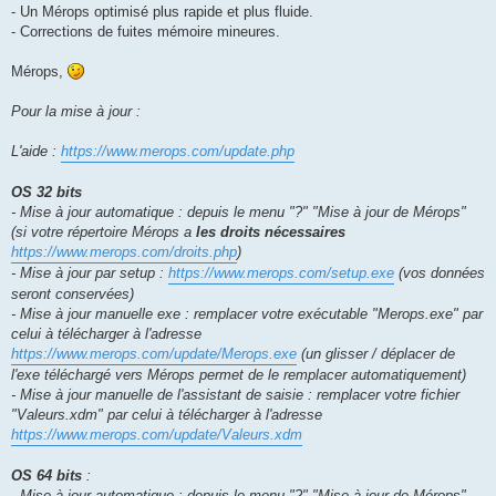
- Un Mérops optimisé plus rapide et plus fluide.
- Corrections de fuites mémoire mineures.
Mérops,
Pour la mise à jour :
L'aide :
https://www.merops.com/update.php
OS 32 bits
- Mise à jour automatique : depuis le menu "?" "Mise à jour de Mérops"
(si votre répertoire Mérops a
les droits nécessaires
https://www.merops.com/droits.php
)
- Mise à jour par setup :
https://www.merops.com/setup.exe
(vos données
seront conservées)
- Mise à jour manuelle exe : remplacer votre exécutable "Merops.exe" par
celui à télécharger à l'adresse
https://www.merops.com/update/Merops.exe
(un glisser / déplacer de
l'exe téléchargé vers Mérops permet de le remplacer automatiquement)
- Mise à jour manuelle de l'assistant de saisie : remplacer votre fichier
"Valeurs.xdm" par celui à télécharger à l'adresse
https://www.merops.com/update/Valeurs.xdm
OS 64 bits
:
- Mise à jour automatique : depuis le menu "?" "Mise à jour de Mérops"