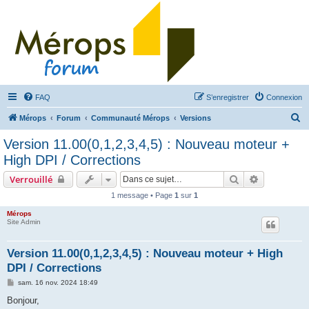
FAQ
S’enregistrer
Connexion
R
Mérops
Forum
Communauté Mérops
Versions
e
Version 11.00(0,1,2,3,4,5) : Nouveau moteur +
c
High DPI / Corrections
h
Rechercher
Recherche 
Verrouillé
e
1 message • Page
1
sur
1
r
Mérops
c
Site Admin
h
e
Version 11.00(0,1,2,3,4,5) : Nouveau moteur + High
DPI / Corrections
r
M
sam. 16 nov. 2024 18:49
e
s
Bonjour,
s