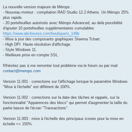
a
g
La nouvelle version majeure de Mérops :
e
- Nouveau moteur : compilation RAD Studio 12.2 Athens. Un Mérops 25%
plus rapide.
- 20 portefeuilles autorisés avec Mérops Advanced, au delà possibilité
d'ajouter 10 portefeuilles supplémentaires cumulables
https://www.abcbourse.com/boutique/o_149b
- Mise à jour des composants graphiques Steema Tchart.
- High DPI. Haute résolution d'affichage.
- Style Windows 11.
- Meilleure prise en compte SSL.
N'hésitez pas à me remonter tout problème via le forum ou par mail
contact@merops.com
Version 11.001 : corrections sur l'affichage lorsque le paramètre Windows
"Mise à l'échelle" est différent de 100%.
Version 11.002 : corrections sur la date des tâches et rappels, sur la
fonctionnalité "Apparences des blocs" qui permet d'augmenter la taille du
partie basse de l'écran "Transactions".
Version 11.003 : mise à l'échelle des principaux icones pour la mise en
échelle <= 150%.