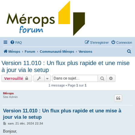
FAQ
S’enregistrer
Connexion
R
Mérops
Forum
Communauté Mérops
Versions
e
Version 11.010 : Un flux plus rapide et une mise
c
à jour via le setup
h
Rechercher
Recherche 
Verrouillé
e
1 message • Page
1
sur
1
r
Mérops
c
Site Admin
h
e
Version 11.010 : Un flux plus rapide et une mise à
jour via le setup
r
M
sam. 21 déc. 2024 22:34
e
s
Bonjour,
s