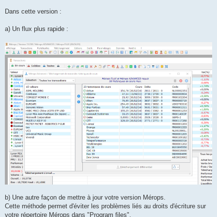
a
g
Dans cette version :
e
a) Un flux plus rapide :
b) Une autre façon de mettre à jour votre version Mérops.
Cette méthode permet d'éviter les problèmes liés au droits d'écriture sur
votre répertoire Mérops dans "Program files".