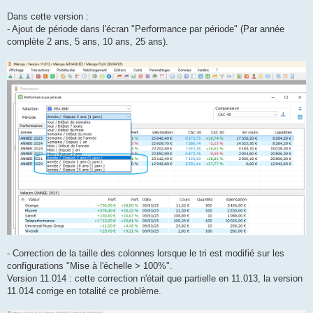
a
g
Dans cette version :
e
- Ajout de période dans l'écran "Performance par période" (Par année
complète 2 ans, 5 ans, 10 ans, 25 ans).
- Correction de la taille des colonnes lorsque le tri est modifié sur les
configurations "Mise à l'échelle > 100%".
Version 11.014 : cette correction n'était que partielle en 11.013, la version
11.014 corrige en totalité ce problème.