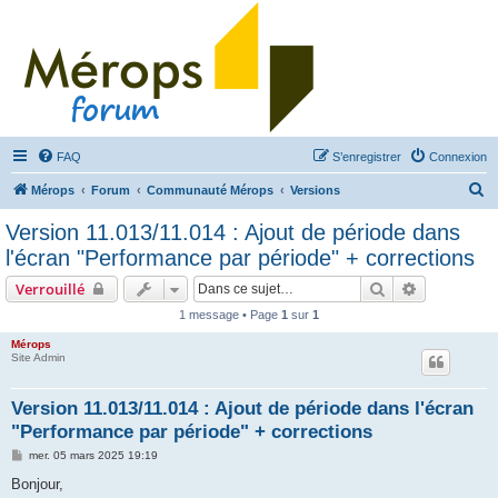
FAQ
S’enregistrer
Connexion
R
Mérops
Forum
Communauté Mérops
Versions
e
Version 11.013/11.014 : Ajout de période dans
c
l'écran "Performance par période" + corrections
h
Rechercher
Recherche 
Verrouillé
e
1 message • Page
1
sur
1
r
Mérops
c
Site Admin
h
e
Version 11.013/11.014 : Ajout de période dans l'écran
"Performance par période" + corrections
r
M
mer. 05 mars 2025 19:19
e
s
Bonjour,
s