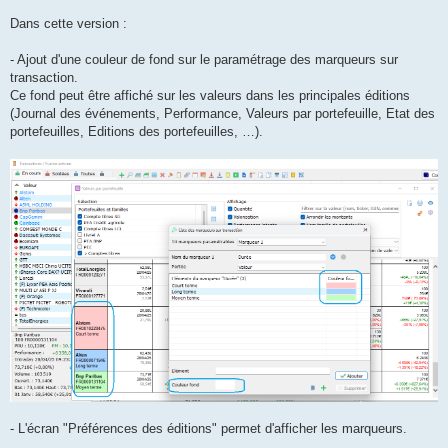
a
g
Dans cette version :
e
- Ajout d'une couleur de fond sur le paramétrage des marqueurs sur
transaction.
Ce fond peut être affiché sur les valeurs dans les principales éditions
(Journal des événements, Performance, Valeurs par portefeuille, Etat des
portefeuilles, Editions des portefeuilles, …).
- L'écran "Préférences des éditions" permet d'afficher les marqueurs.