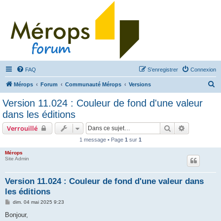
FAQ
S’enregistrer
Connexion
R
Mérops
Forum
Communauté Mérops
Versions
e
Version 11.024 : Couleur de fond d'une valeur
c
dans les éditions
h
Rechercher
Recherche 
Verrouillé
e
1 message • Page
1
sur
1
r
Mérops
c
Site Admin
h
e
Version 11.024 : Couleur de fond d'une valeur dans
les éditions
r
M
dim. 04 mai 2025 9:23
e
s
Bonjour,
s