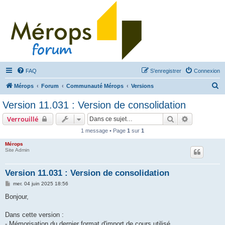
FAQ
S’enregistrer
Connexion
R
Mérops
Forum
Communauté Mérops
Versions
e
Version 11.031 : Version de consolidation
c
Rechercher
Recherche 
Verrouillé
h
1 message • Page
1
sur
1
e
Mérops
r
Site Admin
c
h
Version 11.031 : Version de consolidation
e
M
mer. 04 juin 2025 18:56
e
r
s
Bonjour,
s
a
g
Dans cette version :
e
- Mémorisation du dernier format d'import de cours utilisé.