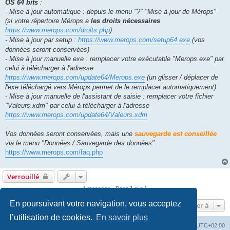
OS 64 bits
:
- Mise à jour automatique : depuis le menu "?" "Mise à jour de Mérops"
(si votre répertoire Mérops a
les droits nécessaires
https://www.merops.com/droits.php
)
- Mise à jour par setup :
https://www.merops.com/setup64.exe
(vos
données seront conservées)
- Mise à jour manuelle exe : remplacer votre exécutable "Merops.exe" par
celui à télécharger à l'adresse
https://www.merops.com/update64/Merops.exe
(un glisser / déplacer de
l'exe téléchargé vers Mérops permet de le remplacer automatiquement)
- Mise à jour manuelle de l'assistant de saisie : remplacer votre fichier
"Valeurs.xdm" par celui à télécharger à l'adresse
https://www.merops.com/update64/Valeurs.xdm
Vos données seront conservées, mais une
sauvegarde est conseillée
via le menu "Données / Sauvegarde des données".
https://www.merops.com/faq.php
Verrouillé
1 message • Page
1
sur
1
En poursuivant votre navigation, vous acceptez
Aller à
l’utilisation de cookies.
En savoir plus
Mérops
Forum
Supprimer les cookies
Heures au format
UTC+02:00