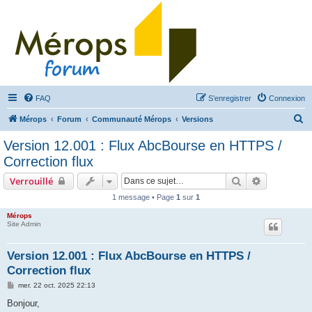
FAQ
S’enregistrer
Connexion
R
Mérops
Forum
Communauté Mérops
Versions
e
Version 12.001 : Flux AbcBourse en HTTPS /
c
Correction flux
h
Rechercher
Recherche 
Verrouillé
e
1 message • Page
1
sur
1
r
Mérops
c
Site Admin
h
e
Version 12.001 : Flux AbcBourse en HTTPS /
Correction flux
r
M
mer. 22 oct. 2025 22:13
e
s
Bonjour,
s