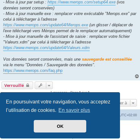
- Mise à jour par setup :
https://www.merops.com/setup64.exe
(vos
données seront conservées)
- Mise à jour manuelle exe : remplacer votre exécutable "Merops.exe" par
celui à télécharger à l'adresse
https://www.merops.com/update64/Merops.exe
(un glisser / déplacer de
l'exe téléchargé vers Mérops permet de le remplacer automatiquement)
- Mise à jour manuelle de l'assistant de saisie : remplacer votre fichier
"Valeurs.xdm" par celui à télécharger à l'adresse
https://www.merops.com/update64/Valeurs.xdm
Vos données seront conservées, mais une
sauvegarde est conseillée
via le menu "Données / Sauvegarde des données".
https://www.merops.com/faq.php
Verrouillé
1 message • Page
1
sur
1
En poursuivant votre navigation, vous acceptez
Aller à
l’utilisation de cookies.
En savoir plus
Mérops
Forum
Supprimer les cookies
Heures au format
UTC+02:00
OK
Développé par
phpBB
® Forum Software © phpBB Limited
Traduit par
phpBB-fr.com
Confidentialité
|
Conditions